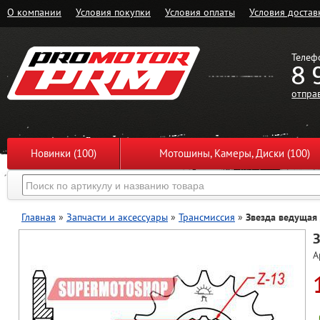
О компании
Условия покупки
Условия оплаты
Условия достав
Телеф
8 
отпра
Новинки (100)
Мотошины, Камеры, Диски (100)
Главная
»
Запчасти и аксессуары
»
Трансмиссия
»
Звезда ведущая
З
А