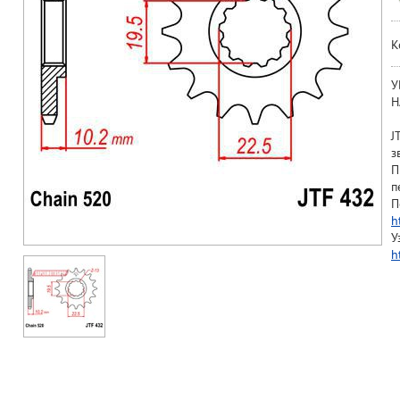
К
У
Н
J
з
П
п
П
h
У
h