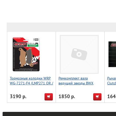
Тормозные колодки WRP
Ремкомплект вала
Рыча
WG-7271-F4 (LMP271 OR /
ведущей звезды BWX
Clutc
FDB2018 / FA181 / FA245)
Suzuki RM250 03-08,
KTM-'
RMZ250 13-22 (25-4028)
3190 р.
1850 р.
164