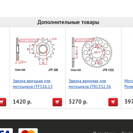
Дополнительные товары
Звезда ведущая для
Звезда ведомая для
Мот
мотоцикла JTF326.13
мотоцикла JTR1332.36
Powe
0)
1420 р.
3270 р.
397