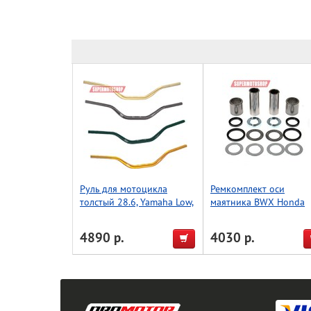
Руль для мотоцикла
Ремкомплект оси
толстый 28.6, Yamaha Low,
маятника BWX Honda
Accel (Taiwan) серебро
CR125R 02-07 (28-104
4890 р.
4030 р.