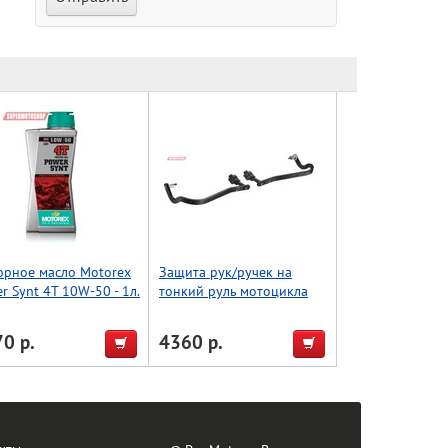
орное масло Motorex
Защита рук/ручек на
r Synt 4T 10W-50 - 1л.
тонкий руль мотоцикла
22.2, изогнутый тип,
черный, Accel (Taiwan)
0 р.
4360 р.