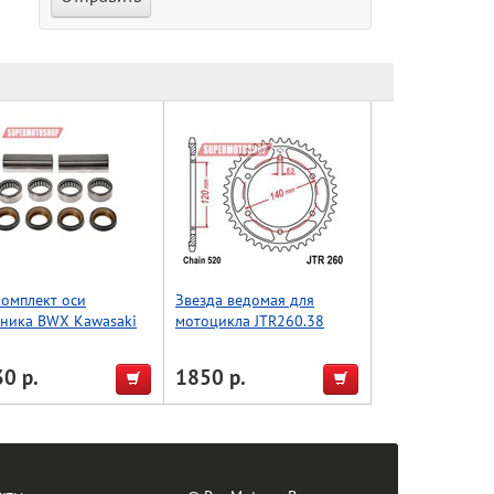
омплект оси
Звезда ведомая для
тника BWX Kawasaki
мотоцикла JTR260.38
650 93-96,KX125/250
5 (28-1065)
0 р.
1850 р.