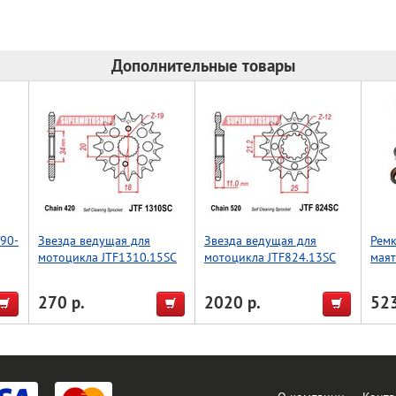
Дополнительные товары
/90-
Звезда ведущая для
Звезда ведущая для
Ремк
мотоцикла JTF1310.15SC
мотоцикла JTF824.13SC
мая
KLX
94-9
270 р.
2020 р.
523