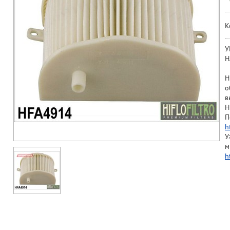
К
У
Н
H
о
в
H
П
h
У
м
h