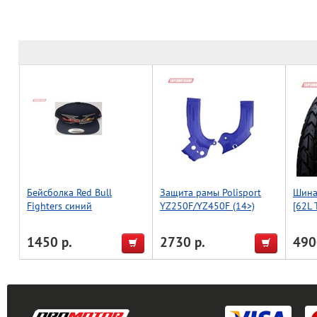
Бейсболка Red Bull
Защита рамы Polisport
Шина
Fighters синий
YZ250F/YZ450F (14>)
[62L 
(син.)
1450 р.
2730 р.
490