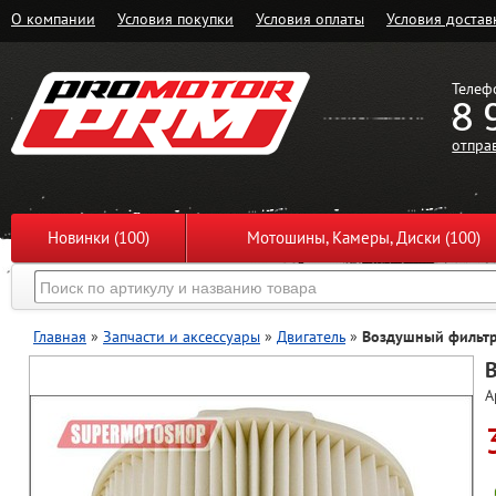
О компании
Условия покупки
Условия оплаты
Условия достав
Телеф
8 
отпра
Новинки (100)
Мотошины, Камеры, Диски (100)
Главная
»
Запчасти и аксессуары
»
Двигатель
»
Воздушный фильтр
А